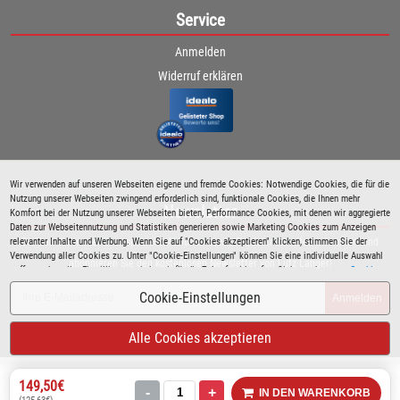
Service
Anmelden
Widerruf erklären
Wir verwenden auf unseren Webseiten eigene und fremde Cookies: Notwendige Cookies, die für die
Nutzung unserer Webseiten zwingend erforderlich sind, funktionale Cookies, die Ihnen mehr
Newsletter
Komfort bei der Nutzung unserer Webseiten bieten, Performance Cookies, mit denen wir aggregierte
Daten zur Webseitennutzung und Statistiken generieren sowie Marketing Cookies zum Anzeigen
relevanter Inhalte und Werbung. Wenn Sie auf "Cookies akzeptieren" klicken, stimmen Sie der
Bleiben Sie immer über spezielle Aktionen sowie Produktneuheiten informiert und
Verwendung aller Cookies zu. Unter "Cookie-Einstellungen" können Sie eine individuelle Auswahl
abonnieren Sie den kostenlosen Newsletter von Lutz Langer!
treffen und erteilte Einwilligungen jederzeit für die Zukunft widerrufen. Siehe auch unsere
Cookie
Richtlinie
.
Cookie-Einstellungen
Anmelden
Alle Cookies akzeptieren
149,50€
-
+
IN DEN WARENKORB