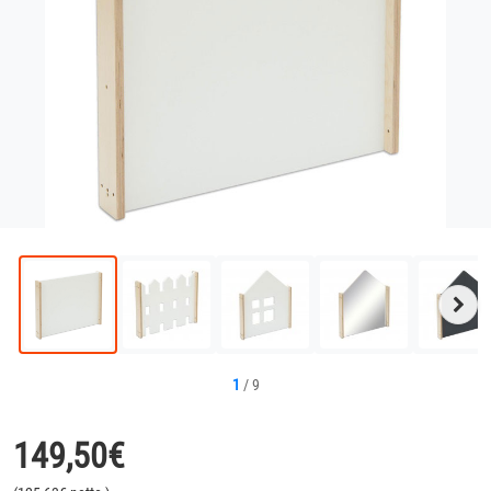
Näc
Bild
1
/
9
149,50
€