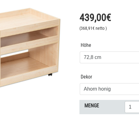
439,00
€
(
368,91
€ netto
)
Höhe
Dekor
MENGE