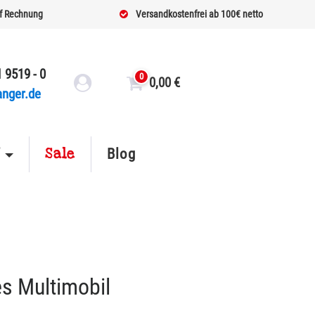
f Rechnung
Versandkostenfrei ab 100€ netto
 9519 - 0
0
0,00
€
anger.de
Sale
f
Blog
es Multimobil