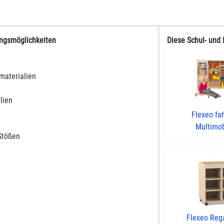
ungsmöglichkeiten
Diese Schul- und 
lmaterialien
lien
Flexeo fa
Multimobi
Stößen
Flexeo Reg