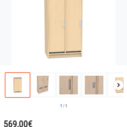
Näc
Bild
1
/
5
569,00
€