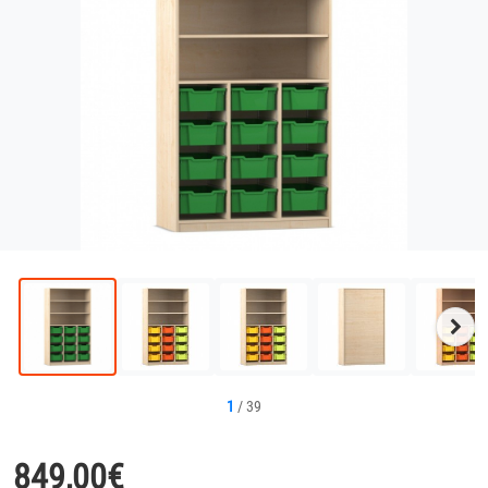
Näc
Bild
1
/
39
849,00
€