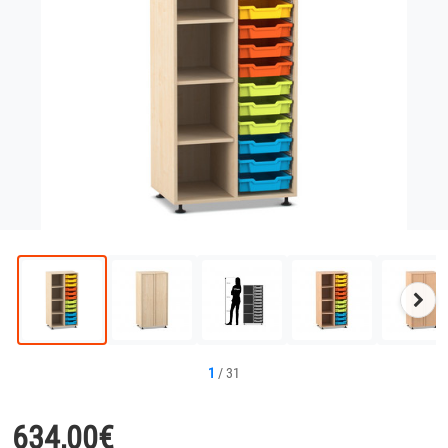
Näc
Bild
1
/
31
634,00
€