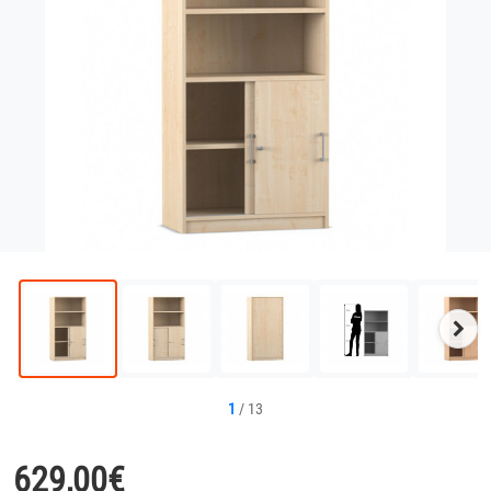
Näc
Bild
1
/
13
629,00
€