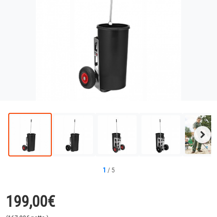
Näc
Bild
1
/
5
199,00
€