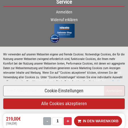
Service
Anmelden
Widerruf erklären
Wir verwenden auf unseren Webseiten eigene und fremde Cookies: Notwendige Cookies, die für die
Nutzung unserer Webseiten zwingend erforderlich sind, funktionale Cookies, die Ihnen mehr
Newsletter
Komfort bei der Nutzung unserer Webseiten bieten, Performance Cookies, mit denen wir aggregierte
Daten zur Webseitennutzung und Statistiken generieren sowie Marketing Cookies zum Anzeigen
relevanter Inhalte und Werbung. Wenn Sie auf "Cookies akzeptieren" klicken, stimmen Sie der
Bleiben Sie immer über spezielle Aktionen sowie Produktneuheiten informiert und
Verwendung aller Cookies zu. Unter "Cookie-Einstellungen" können Sie eine individuelle Auswahl
abonnieren Sie den kostenlosen Newsletter von Lutz Langer!
treffen und erteilte Einwilligungen jederzeit für die Zukunft widerrufen. Siehe auch unsere
Cookie
Richtlinie
.
Cookie-Einstellungen
Anmelden
Alle Cookies akzeptieren
219,00€
-
+
IN DEN WARENKORB
(184,03€)