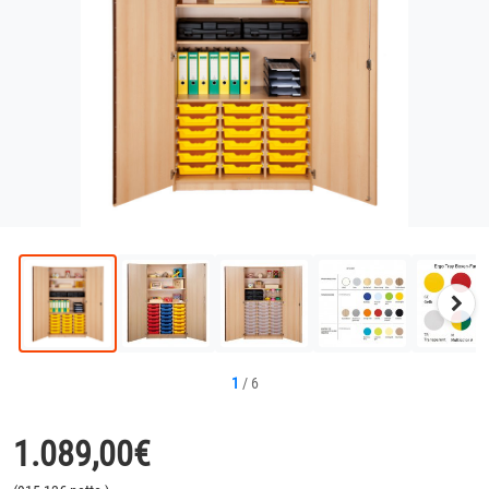
Näc
Bild
1
/
6
1.089,00
€