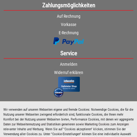
Zahlungsmöglichkeiten
Auf Rechnung
Vorkasse
E-Rechnung
Service
Anmelden
Widerruf erklären
Wir verwenden auf unseren Webseiten eigene und fremde Cookies: Notwendige Cookies, die für die
Nutzung unserer Webseiten zwingend erforderlich sind, funktionale Cookies, die Ihnen mehr
Newsletter
Komfort bei der Nutzung unserer Webseiten bieten, Performance Cookies, mit denen wir aggregierte
Daten zur Webseitennutzung und Statistiken generieren sowie Marketing Cookies zum Anzeigen
relevanter Inhalte und Werbung. Wenn Sie auf "Cookies akzeptieren" klicken, stimmen Sie der
Bleiben Sie immer über spezielle Aktionen sowie Produktneuheiten informiert und
Verwendung aller Cookies zu. Unter "Cookie-Einstellungen" können Sie eine individuelle Auswahl
abonnieren Sie den kostenlosen Newsletter von Lutz Langer!