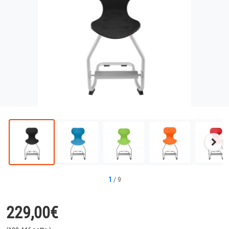
Näc
Bild
1
/
9
229,00
€