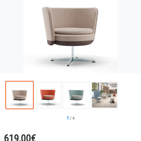
1
/
4
619,00
€