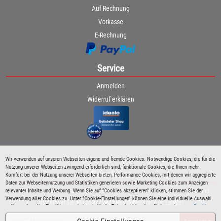
Auf Rechnung
Vorkasse
E-Rechnung
Service
Anmelden
Widerruf erklären
Wir verwenden auf unseren Webseiten eigene und fremde Cookies: Notwendige Cookies, die für die
Nutzung unserer Webseiten zwingend erforderlich sind, funktionale Cookies, die Ihnen mehr
Newsletter
Komfort bei der Nutzung unserer Webseiten bieten, Performance Cookies, mit denen wir aggregierte
Daten zur Webseitennutzung und Statistiken generieren sowie Marketing Cookies zum Anzeigen
relevanter Inhalte und Werbung. Wenn Sie auf "Cookies akzeptieren" klicken, stimmen Sie der
Bleiben Sie immer über spezielle Aktionen sowie Produktneuheiten informiert und
Verwendung aller Cookies zu. Unter "Cookie-Einstellungen" können Sie eine individuelle Auswahl
abonnieren Sie den kostenlosen Newsletter von Lutz Langer!
treffen und erteilte Einwilligungen jederzeit für die Zukunft widerrufen. Siehe auch unsere
Cookie
Richtlinie
.