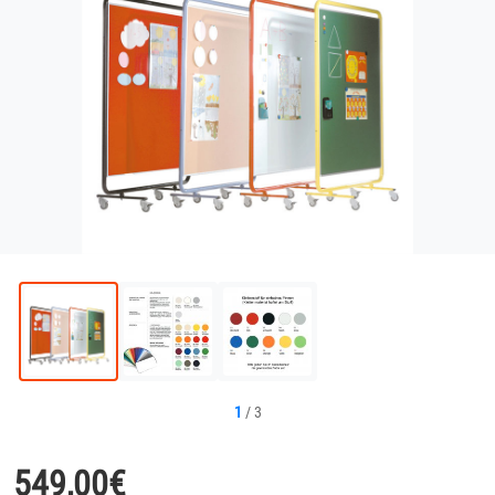
1
/
3
549,00
€