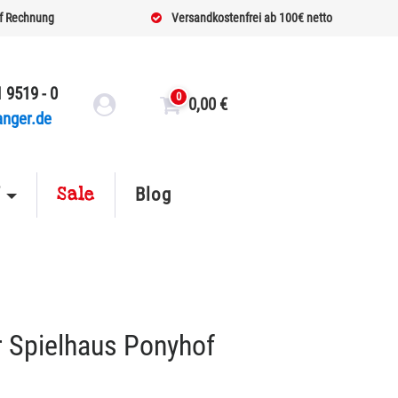
f Rechnung
Versandkostenfrei ab 100€ netto
 9519 - 0
0
0,00
€
anger.de
Sale
f
Blog
r Spielhaus Ponyhof