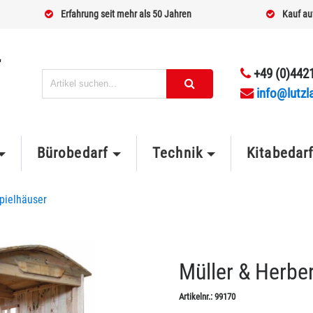
Erfahrung seit mehr als 50 Jahren
Kauf au
+49 (0)4421
info@lutzl
Bürobedarf
Technik
Kitabedar
pielhäuser
Müller & Herbe
Artikelnr.:
99170