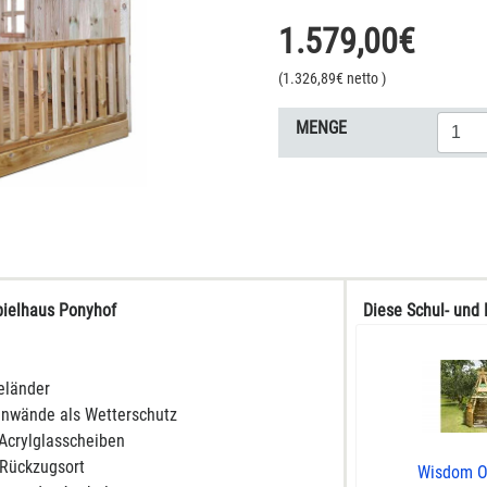
1.579,00
€
(
1.326,89
€ netto
)
MENGE
Spielhaus Ponyhof
Diese Schul- und 
eländer
enwände als Wetterschutz
 Acrylglasscheiben
r Rückzugsort
Wisdom O