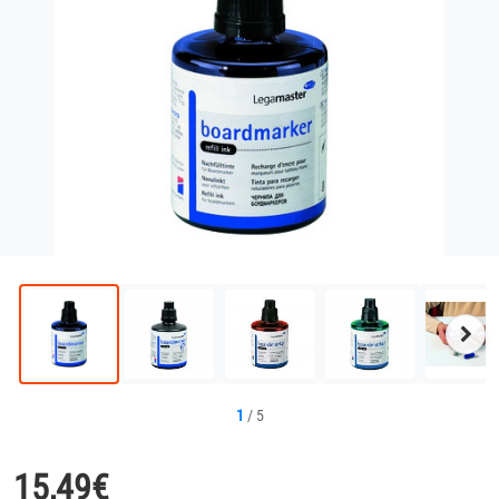
Näc
Bild
1
/
5
15,49
€