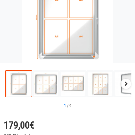
Näc
Bild
1
/
9
179,00
€