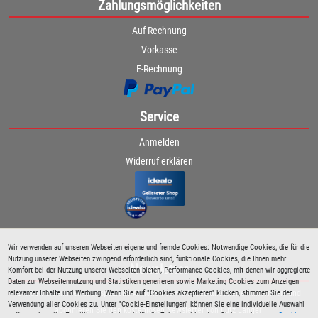
Zahlungsmöglichkeiten
Auf Rechnung
Vorkasse
E-Rechnung
Service
Anmelden
Widerruf erklären
Wir verwenden auf unseren Webseiten eigene und fremde Cookies: Notwendige Cookies, die für die
Nutzung unserer Webseiten zwingend erforderlich sind, funktionale Cookies, die Ihnen mehr
Newsletter
Komfort bei der Nutzung unserer Webseiten bieten, Performance Cookies, mit denen wir aggregierte
Daten zur Webseitennutzung und Statistiken generieren sowie Marketing Cookies zum Anzeigen
relevanter Inhalte und Werbung. Wenn Sie auf "Cookies akzeptieren" klicken, stimmen Sie der
Bleiben Sie immer über spezielle Aktionen sowie Produktneuheiten informiert und
Verwendung aller Cookies zu. Unter "Cookie-Einstellungen" können Sie eine individuelle Auswahl
abonnieren Sie den kostenlosen Newsletter von Lutz Langer!
treffen und erteilte Einwilligungen jederzeit für die Zukunft widerrufen. Siehe auch unsere
Cookie