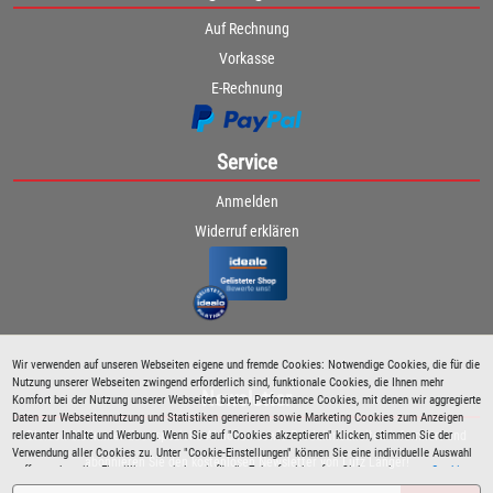
Auf Rechnung
Vorkasse
E-Rechnung
Service
Anmelden
Widerruf erklären
Wir verwenden auf unseren Webseiten eigene und fremde Cookies: Notwendige Cookies, die für die
Nutzung unserer Webseiten zwingend erforderlich sind, funktionale Cookies, die Ihnen mehr
Newsletter
Komfort bei der Nutzung unserer Webseiten bieten, Performance Cookies, mit denen wir aggregierte
Daten zur Webseitennutzung und Statistiken generieren sowie Marketing Cookies zum Anzeigen
relevanter Inhalte und Werbung. Wenn Sie auf "Cookies akzeptieren" klicken, stimmen Sie der
Bleiben Sie immer über spezielle Aktionen sowie Produktneuheiten informiert und
Verwendung aller Cookies zu. Unter "Cookie-Einstellungen" können Sie eine individuelle Auswahl
abonnieren Sie den kostenlosen Newsletter von Lutz Langer!
treffen und erteilte Einwilligungen jederzeit für die Zukunft widerrufen. Siehe auch unsere
Cookie
Richtlinie
.