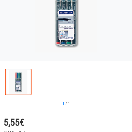
1
/
1
5,55
€