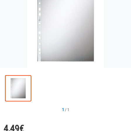
1
/
1
4,49
€