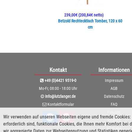
239,00€
(200,84€ netto)
Betzold Rechtecktisch Tomber, 120 x 60
cm
Kontakt
Informationen
+49 (0)4421 9519-0
Impressum
Mo-Fr, 08:00 - 18:00 Uhr
AGB
info@lutzlanger.de
Datenschutz
Kontaktformular
FAQ
Freunde
Wir verwenden auf unseren Webseiten eigene und fremde Cookies: 
Versand
erforderlich sind, funktionale Cookies, die Ihnen mehr Komfort be
Über uns
wir aggregierte Daten zur Webseitennutzung und Statistiken gener