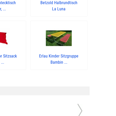
tecktisch
Betzold Halbrundtisch
 ...
La Luna
r Sitzsack
Erlau Kinder Sitzgruppe
...
Bambin ...