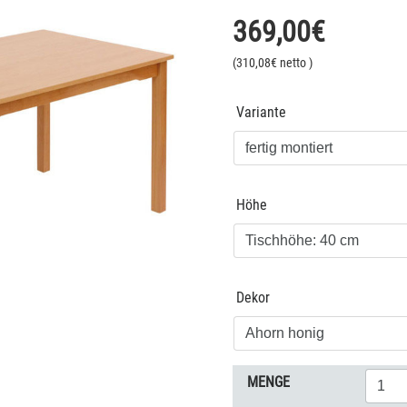
369,00
€
(
310,08
€ netto
)
Variante
Höhe
Dekor
MENGE