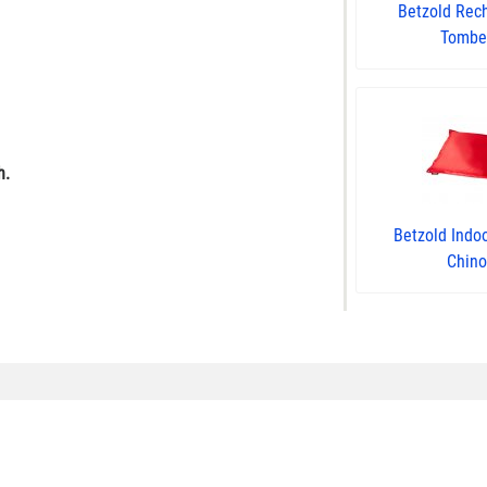
Betzold Rech
Tomber,
h.
Betzold Indoo
Chino 