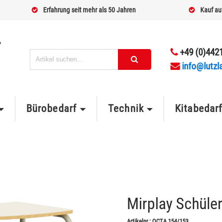
Erfahrung seit mehr als 50 Jahren
Kauf au
+49 (0)4421
info@lutzl
Bürobedarf
Technik
Kitabedar
Mirplay Schüler
Artikelnr.:
OCTA 154/153