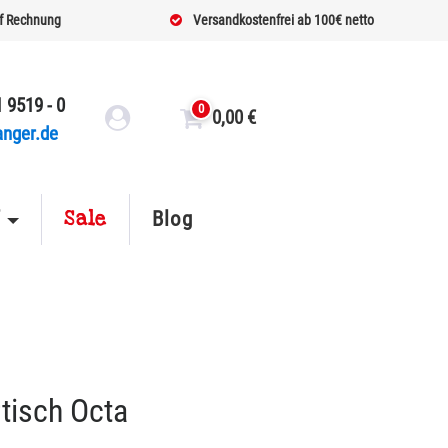
f Rechnung
Versandkostenfrei ab 100€ netto
 9519 - 0
0
0,00
€
anger.de
Sale
f
Blog
tisch Octa