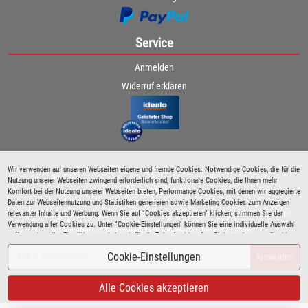
Service
Anmelden
Widerruf erklären
Wir verwenden auf unseren Webseiten eigene und fremde Cookies: Notwendige Cookies, die für die
Nutzung unserer Webseiten zwingend erforderlich sind, funktionale Cookies, die Ihnen mehr
Newsletter
Komfort bei der Nutzung unserer Webseiten bieten, Performance Cookies, mit denen wir aggregierte
Daten zur Webseitennutzung und Statistiken generieren sowie Marketing Cookies zum Anzeigen
relevanter Inhalte und Werbung. Wenn Sie auf "Cookies akzeptieren" klicken, stimmen Sie der
Bleiben Sie immer über spezielle Aktionen sowie Produktneuheiten informiert und
Verwendung aller Cookies zu. Unter "Cookie-Einstellungen" können Sie eine individuelle Auswahl
abonnieren Sie den kostenlosen Newsletter von Lutz Langer!
treffen und erteilte Einwilligungen jederzeit für die Zukunft widerrufen. Siehe auch unsere
Cookie
Richtlinie
.
Cookie-Einstellungen
Anmelden
Alle Cookies akzeptieren