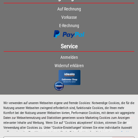
Auf Rechnung
Vorkasse
E-Rechnung
Service
Anmelden
Widerruf erklären
Wir verwenden auf unseren Webseiten eigene und fremde Cookies: Notwendige Cookies, die für die
Nutzung unserer Webseiten zwingend erforderlich sind, funktionale Cookies, die Ihnen mehr
Newsletter
Komfort bei der Nutzung unserer Webseiten bieten, Performance Cookies, mit denen wir aggregierte
Daten zur Webseitennutzung und Statistiken generieren sowie Marketing Cookies zum Anzeigen
relevanter Inhalte und Werbung. Wenn Sie auf "Cookies akzeptieren" klicken, stimmen Sie der
Bleiben Sie immer über spezielle Aktionen sowie Produktneuheiten informiert und
Verwendung aller Cookies zu. Unter "Cookie-Einstellungen" können Sie eine individuelle Auswahl
abonnieren Sie den kostenlosen Newsletter von Lutz Langer!
treffen und erteilte Einwilligungen jederzeit für die Zukunft widerrufen. Siehe auch unsere
Cookie
Richtlinie
.