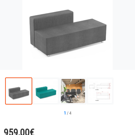
1
/
4
959,00
€