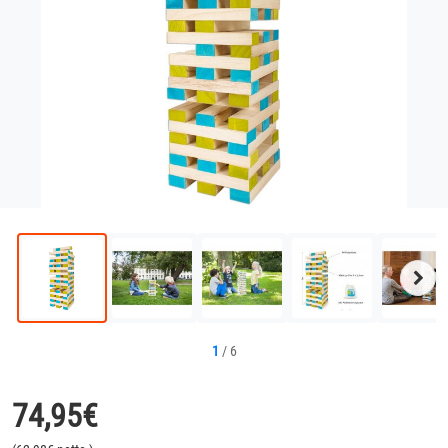
Näc
Bild
1
/
6
74,95
€