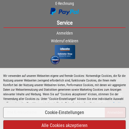
E-Rechnung
Service
Anmelden
Widerruf erklären
Wir verwenden auf unseren Webseiten eigene und fremde Cookies: Notwendige Cookies, die für die
Nutzung unserer Webseiten zwingend erforderlich sind, funktionale Cookies, die Ihnen mehr
Newsletter
Komfort bei der Nutzung unserer Webseiten bieten, Performance Cookies, mit denen wir aggregierte
Daten zur Webseitennutzung und Statistiken generieren sowie Marketing Cookies zum Anzeigen
relevanter Inhalte und Werbung. Wenn Sie auf "Cookies akzeptieren" klicken, stimmen Sie der
Bleiben Sie immer über spezielle Aktionen sowie Produktneuheiten informiert und
Verwendung aller Cookies zu. Unter "Cookie-Einstellungen" können Sie eine individuelle Auswahl
abonnieren Sie den kostenlosen Newsletter von Lutz Langer!
treffen und erteilte Einwilligungen jederzeit für die Zukunft widerrufen. Siehe auch unsere
Cookie
Richtlinie
.
Cookie-Einstellungen
Anmelden
Alle Cookies akzeptieren