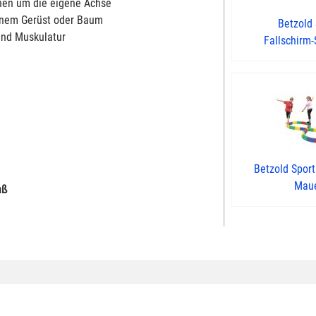
hen um die eigene Achse
einem Gerüst oder Baum
Betzold 
 und Muskulatur
Fallschirm-
Betzold Sport
Mau
aß