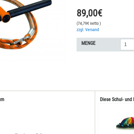
89,00
€
(
74,79
€ netto
)
zzgl. Versand
MENGE
aum
Diese Schul- und 