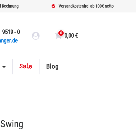
f Rechnung
Versandkostenfrei ab 100€ netto
 9519 - 0
0
0,00
€
anger.de
Sale
f
Blog
 Swing