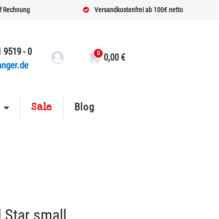
f Rechnung
Versandkostenfrei ab 100€ netto
 9519 - 0
0
0,00
€
anger.de
Sale
f
Blog
 Star small