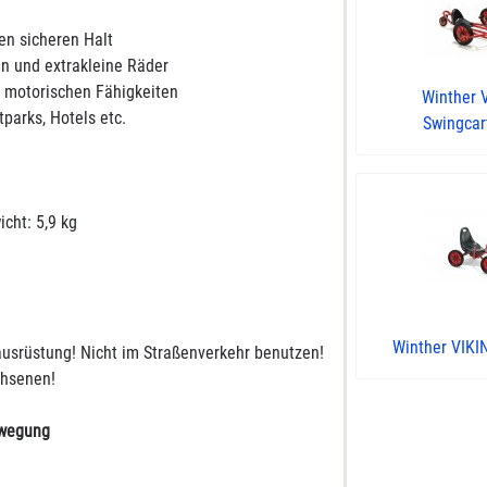
nen sicheren Halt
n und extrakleine Räder
ie motorischen Fähigkeiten
Winther 
tparks, Hotels etc.
Swingcart
cht: 5,9 kg
Winther VIKI
usrüstung! Nicht im Straßenverkehr benutzen!
chsenen!
ewegung