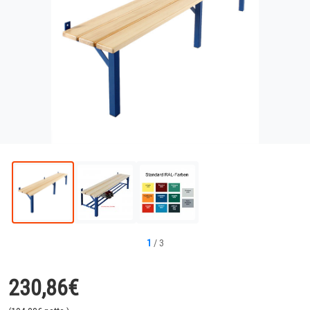
1
/
3
230,86
€