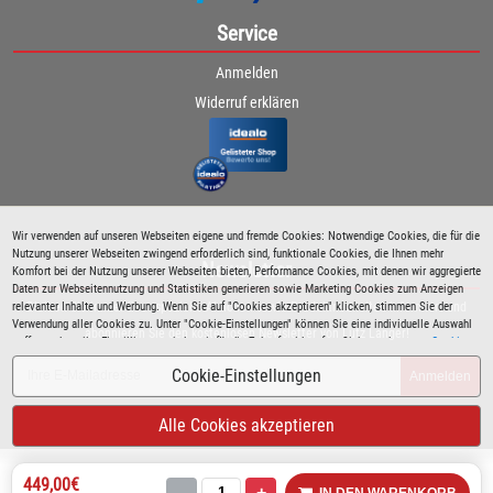
Service
Anmelden
Widerruf erklären
Wir verwenden auf unseren Webseiten eigene und fremde Cookies: Notwendige Cookies, die für die
Nutzung unserer Webseiten zwingend erforderlich sind, funktionale Cookies, die Ihnen mehr
Newsletter
Komfort bei der Nutzung unserer Webseiten bieten, Performance Cookies, mit denen wir aggregierte
Daten zur Webseitennutzung und Statistiken generieren sowie Marketing Cookies zum Anzeigen
relevanter Inhalte und Werbung. Wenn Sie auf "Cookies akzeptieren" klicken, stimmen Sie der
Bleiben Sie immer über spezielle Aktionen sowie Produktneuheiten informiert und
Verwendung aller Cookies zu. Unter "Cookie-Einstellungen" können Sie eine individuelle Auswahl
abonnieren Sie den kostenlosen Newsletter von Lutz Langer!
treffen und erteilte Einwilligungen jederzeit für die Zukunft widerrufen. Siehe auch unsere
Cookie
Richtlinie
.
Cookie-Einstellungen
Anmelden
Alle Cookies akzeptieren
449,00€
-
+
IN DEN WARENKORB