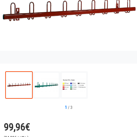
1
/
3
99,96
€