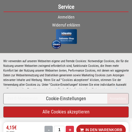
Service
Anmelden
Widerruf erklären
Wir verwenden auf unseren Webseiten eigene und fremde Cookies: Notwendige Cookies, die für die
Nutzung unserer Webseiten zwingend erforderlich sind, funktionale Cookies, die Ihnen mehr
Newsletter
Komfort bei der Nutzung unserer Webseiten bieten, Performance Cookies, mit denen wir aggregierte
Daten zur Webseitennutzung und Statistiken generieren sowie Marketing Cookies zum Anzeigen
Bleiben Sie immer über spezielle Aktionen sowie Produktneuheiten informiert und
relevanter Inhalte und Werbung. Wenn Sie auf "Cookies akzeptieren" klicken, stimmen Sie der
Verwendung aller Cookies zu. Unter "Cookie-Einstellungen" können Sie eine individuelle Auswahl
abonnieren Sie den kostenlosen Newsletter von Lutz Langer!
treffen und erteilte Einwilligungen jederzeit für die Zukunft widerrufen. Siehe auch unsere
Cookie
Richtlinie
.
Cookie-Einstellungen
Anmelden
Alle Cookies akzeptieren
4,15€
-
+
IN DEN WARENKORB