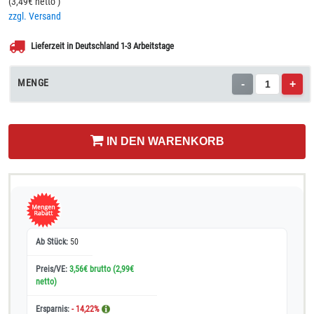
(
3,49
€ netto
)
zzgl. Versand
Lieferzeit in Deutschland 1-3 Arbeitstage
MENGE
-
+
IN DEN WARENKORB
50
3,56€ brutto
(2,99€
netto)
- 14,22%