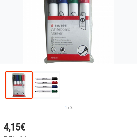
1
/
2
4,15
€