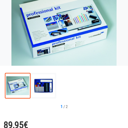
1
/
2
89,95
€