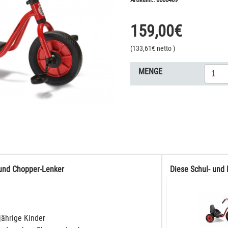
159,00
€
(
133,61
€ netto
)
MENGE
e und Chopper-Lenker
Diese Schul- und 
jährige Kinder