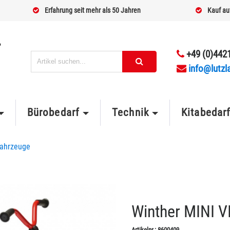
Erfahrung seit mehr als 50 Jahren
Kauf au
+49 (0)4421
info@lutzl
Bürobedarf
Technik
Kitabedar
Fahrzeuge
Winther MINI V
Artikelnr.:
8600409