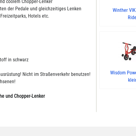
 und coolem Chopper-Lenker
eten der Pedale und gleichzeitiges Lenken
Winther VI
Freizeitparks, Hotels etc.
Ride
stoff in schwarz
Wisdom Powe
usrüstung! Nicht im Straßenverkehr benutzen!
klei
chsenen!
höhe und Chopper-Lenker