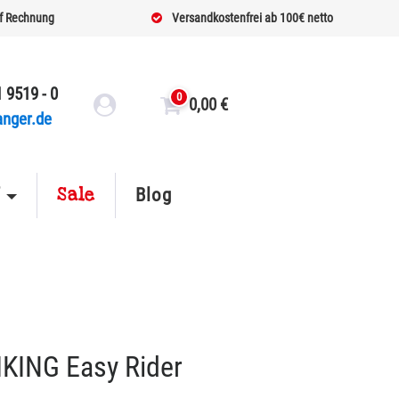
f Rechnung
Versandkostenfrei ab 100€ netto
 9519 - 0
0
0,00
€
anger.de
Sale
f
Blog
IKING Easy Rider