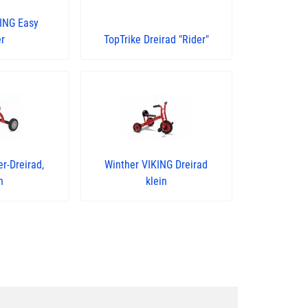
KING Easy
r
TopTrike Dreirad "Rider"
r-Dreirad,
Winther VIKING Dreirad
n
klein