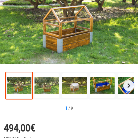
Näc
Bild
1
/
9
494,00
€