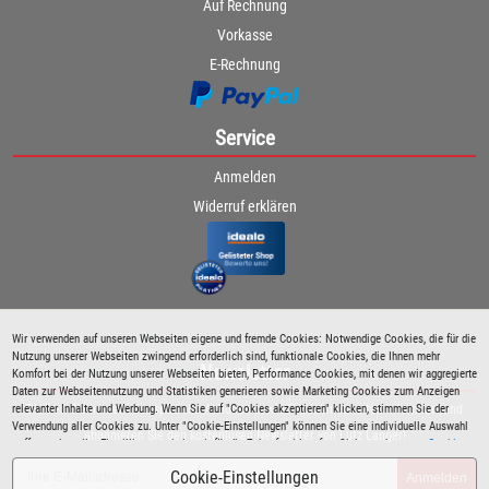
Auf Rechnung
Vorkasse
E-Rechnung
Service
Anmelden
Widerruf erklären
Wir verwenden auf unseren Webseiten eigene und fremde Cookies: Notwendige Cookies, die für die
Nutzung unserer Webseiten zwingend erforderlich sind, funktionale Cookies, die Ihnen mehr
Newsletter
Komfort bei der Nutzung unserer Webseiten bieten, Performance Cookies, mit denen wir aggregierte
Daten zur Webseitennutzung und Statistiken generieren sowie Marketing Cookies zum Anzeigen
relevanter Inhalte und Werbung. Wenn Sie auf "Cookies akzeptieren" klicken, stimmen Sie der
Bleiben Sie immer über spezielle Aktionen sowie Produktneuheiten informiert und
Verwendung aller Cookies zu. Unter "Cookie-Einstellungen" können Sie eine individuelle Auswahl
abonnieren Sie den kostenlosen Newsletter von Lutz Langer!
treffen und erteilte Einwilligungen jederzeit für die Zukunft widerrufen. Siehe auch unsere
Cookie
Richtlinie
.
Cookie-Einstellungen
Anmelden