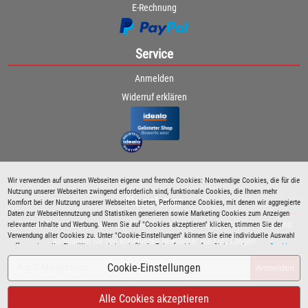
E-Rechnung
Service
Anmelden
Widerruf erklären
Wir verwenden auf unseren Webseiten eigene und fremde Cookies: Notwendige Cookies, die für die
Nutzung unserer Webseiten zwingend erforderlich sind, funktionale Cookies, die Ihnen mehr
Newsletter
Komfort bei der Nutzung unserer Webseiten bieten, Performance Cookies, mit denen wir aggregierte
Daten zur Webseitennutzung und Statistiken generieren sowie Marketing Cookies zum Anzeigen
relevanter Inhalte und Werbung. Wenn Sie auf "Cookies akzeptieren" klicken, stimmen Sie der
Bleiben Sie immer über spezielle Aktionen sowie Produktneuheiten informiert und
Verwendung aller Cookies zu. Unter "Cookie-Einstellungen" können Sie eine individuelle Auswahl
abonnieren Sie den kostenlosen Newsletter von Lutz Langer!
treffen und erteilte Einwilligungen jederzeit für die Zukunft widerrufen. Siehe auch unsere
Cookie
Richtlinie
.
Cookie-Einstellungen
Anmelden
Alle Cookies akzeptieren