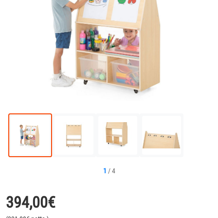
1
/
4
394,00
€