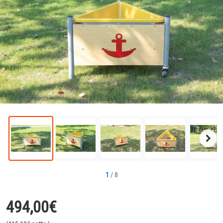
Näc
Bild
1
/
8
494,00
€