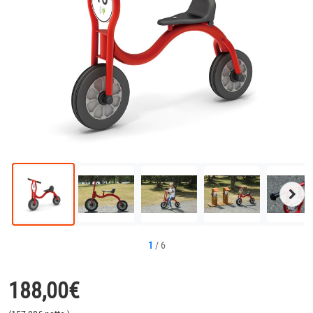
Näc
Bild
1
/
6
188,00
€