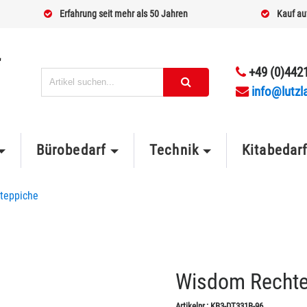
Erfahrung seit mehr als 50 Jahren
Kauf au
+49 (0)4421
info@lutzl
Bürobedarf
Technik
Kitabedar
teppiche
Wisdom Rechte
Artikelnr.:
KB3-DT331B-96