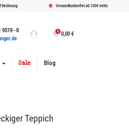
f Rechnung
Versandkostenfrei ab 100€ netto
 9519 - 0
0
0,00
€
anger.de
Sale
f
Blog
ckiger Teppich