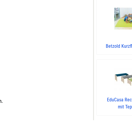
Betzold Kurzf
EduCasa Rec
h.
mit Tepp