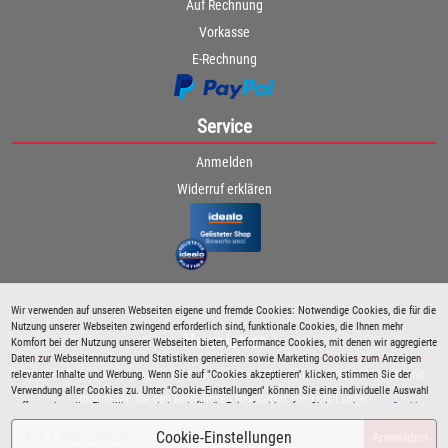
Auf Rechnung
Vorkasse
E-Rechnung
Service
Anmelden
Widerruf erklären
Wir verwenden auf unseren Webseiten eigene und fremde Cookies: Notwendige Cookies, die für die
Nutzung unserer Webseiten zwingend erforderlich sind, funktionale Cookies, die Ihnen mehr
Newsletter
Komfort bei der Nutzung unserer Webseiten bieten, Performance Cookies, mit denen wir aggregierte
Daten zur Webseitennutzung und Statistiken generieren sowie Marketing Cookies zum Anzeigen
relevanter Inhalte und Werbung. Wenn Sie auf "Cookies akzeptieren" klicken, stimmen Sie der
Bleiben Sie immer über spezielle Aktionen sowie Produktneuheiten informiert und
Verwendung aller Cookies zu. Unter "Cookie-Einstellungen" können Sie eine individuelle Auswahl
abonnieren Sie den kostenlosen Newsletter von Lutz Langer!
treffen und erteilte Einwilligungen jederzeit für die Zukunft widerrufen. Siehe auch unsere
Cookie
Richtlinie
.
Cookie-Einstellungen
Anmelden