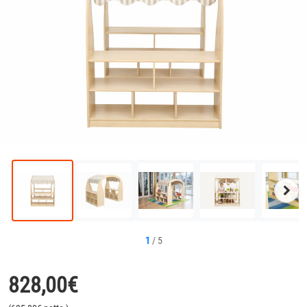
Näc
Bild
1
/
5
828,00
€