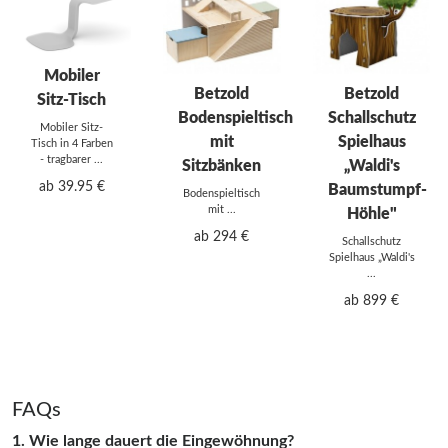
Mobiler
Betzold
Betzold
Sitz-Tisch
Bodenspieltisch
Schallschutz
Mobiler Sitz-
mit
Spielhaus
Tisch in 4 Farben
- tragbarer ...
Sitzbänken
„Waldi's
ab 39.95 €
Baumstumpf-
Bodenspieltisch
mit ...
Höhle"
ab 294 €
Schallschutz
Spielhaus „Waldi's
...
ab 899 €
FAQs
1. Wie lange dauert die Eingewöhnung?