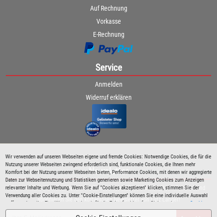
Auf Rechnung
Vorkasse
E-Rechnung
Service
Anmelden
Widerruf erklären
Wir verwenden auf unseren Webseiten eigene und fremde Cookies: Notwendige Cookies, die für die
Nutzung unserer Webseiten zwingend erforderlich sind, funktionale Cookies, die Ihnen mehr
Newsletter
Komfort bei der Nutzung unserer Webseiten bieten, Performance Cookies, mit denen wir aggregierte
Daten zur Webseitennutzung und Statistiken generieren sowie Marketing Cookies zum Anzeigen
relevanter Inhalte und Werbung. Wenn Sie auf "Cookies akzeptieren" klicken, stimmen Sie der
Bleiben Sie immer über spezielle Aktionen sowie Produktneuheiten informiert und
Verwendung aller Cookies zu. Unter "Cookie-Einstellungen" können Sie eine individuelle Auswahl
abonnieren Sie den kostenlosen Newsletter von Lutz Langer!
treffen und erteilte Einwilligungen jederzeit für die Zukunft widerrufen. Siehe auch unsere
Cookie
Richtlinie
.