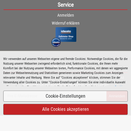
Service
Anmelden
Widerruf erklären
Wir verwenden auf unseren Webseiten eigene und fremde Cookies: Notwendige Cookies, die für die
Nutzung unserer Webseiten zwingend erforderlich sind, funktionale Cookies, die Ihnen mehr
Newsletter
Komfort bei der Nutzung unserer Webseiten bieten, Performance Cookies, mit denen wir aggregierte
Daten zur Webseitennutzung und Statistiken generieren sowie Marketing Cookies zum Anzeigen
Bleiben Sie immer über spezielle Aktionen sowie Produktneuheiten informiert und
relevanter Inhalte und Werbung. Wenn Sie auf "Cookies akzeptieren" klicken, stimmen Sie der
Verwendung aller Cookies zu. Unter "Cookie-Einstellungen" können Sie eine individuelle Auswahl
abonnieren Sie den kostenlosen Newsletter von Lutz Langer!
treffen und erteilte Einwilligungen jederzeit für die Zukunft widerrufen. Siehe auch unsere
Cookie
Richtlinie
.
Cookie-Einstellungen
Anmelden
Alle Cookies akzeptieren