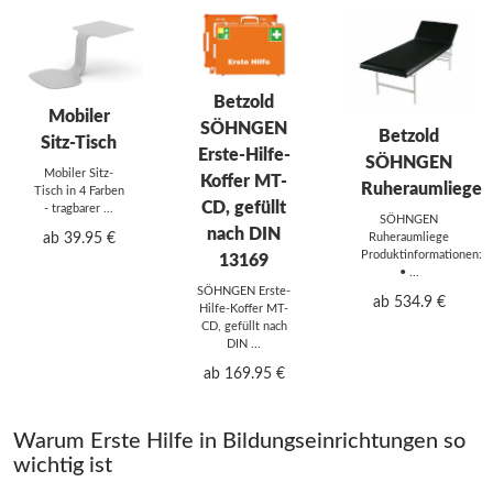
Betzold
Mobiler
SÖHNGEN
Betzold
Sitz-Tisch
Erste-Hilfe-
SÖHNGEN
Mobiler Sitz-
Koffer MT-
Ruheraumliege
Tisch in 4 Farben
CD, gefüllt
- tragbarer ...
SÖHNGEN
nach DIN
ab 39.95 €
Ruheraumliege
Produktinformationen:
13169
• ...
SÖHNGEN Erste-
ab 534.9 €
Hilfe-Koffer MT-
CD, gefüllt nach
DIN ...
ab 169.95 €
Warum Erste Hilfe in Bildungseinrichtungen so
wichtig ist