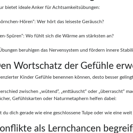
ur bietet ideale Anker für Achtsamkeitsübungen:
hörnchen-Hören“: Wer hört das leiseste Geräusch?
en-Spüren“: Wo fühlt sich die Wärme am stärksten an?
Übungen beruhigen das Nervensystem und fördern innere Stabili
Den Wortschatz der Gefühle erw
erenzierter Kinder Gefühle benennen können, desto besser geling
erschied zwischen „wütend“, „enttäuscht“ oder „überrascht“ mac
ücher, Gefühlskarten oder Naturmetaphern helfen dabei:
st du dich gerade wie eine geschlossene Tulpe oder wie eine wei
Konflikte als Lernchancen begrei