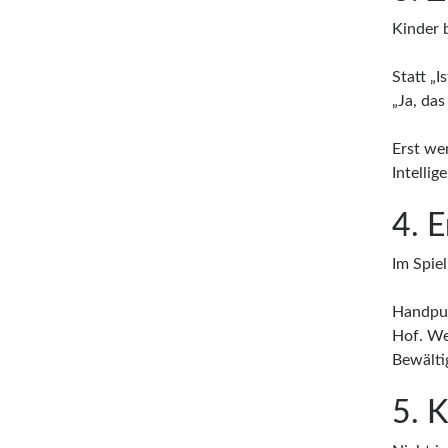
Kinder 
Statt „I
„Ja, da
Erst we
Intellig
4. 
Im Spiel
Handpup
Hof. We
Bewälti
5. 