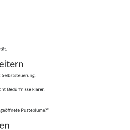
tät.
eitern
t Selbststeuerung.
ht Bedürfnisse klarer.
t geöffnete Pusteblume?“
fen