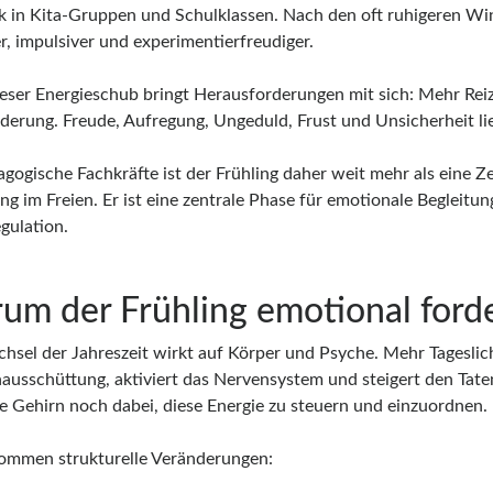
 in Kita-Gruppen und Schulklassen. Nach den oft ruhigeren W
r, impulsiver und experimentierfreudiger.
eser Energieschub bringt Herausforderungen mit sich: Mehr Re
derung. Freude, Aufregung, Ungeduld, Frust und Unsicherheit lie
agogische Fachkräfte ist der Frühling daher weit mehr als eine Z
g im Freien. Er ist eine zentrale Phase für emotionale Begleitu
gulation.
um der Frühling emotional ford
hsel der Jahreszeit wirkt auf Körper und Psyche. Mehr Tageslich
usschüttung, aktiviert das Nervensystem und steigert den Tatend
he Gehirn noch dabei, diese Energie zu steuern und einzuordnen.
ommen strukturelle Veränderungen: