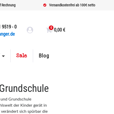
f Rechnung
Versandkostenfrei ab 100€ netto
 9519 - 0
0
0,00
€
anger.de
Sale
f
Blog
 Grundschule
ta und Grundschule
lswelt der Kinder gerät in
verändert sich spürbar die