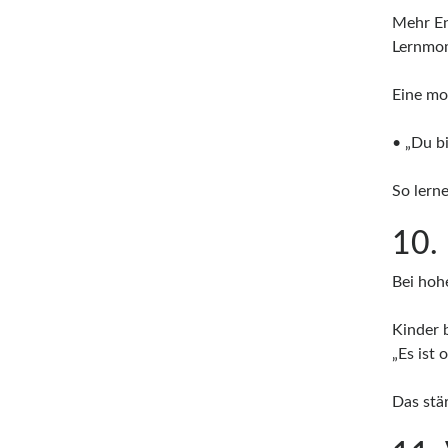
Mehr En
Lernmo
Eine mo
• „Du b
So lern
10.
Bei hohe
Kinder 
„Es ist 
Das stä