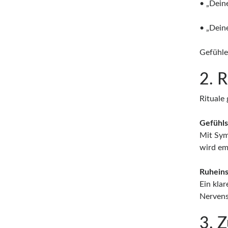
• „Deine
• „Deine
Gefühle
2. R
Rituale 
Gefühls
Mit Sym
wird emo
Ruheins
Ein klar
Nervens
3. Z