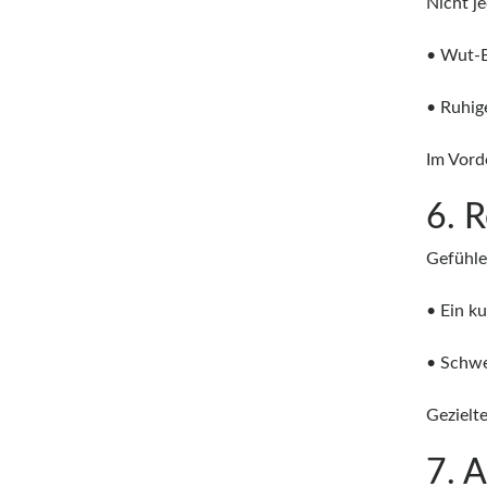
Nicht j
• Wut-B
• Ruhig
Im Vord
6. 
Gefühle
• Ein k
• Schwe
Gezielt
7. 