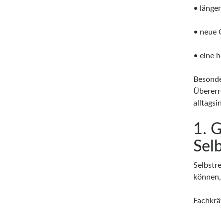
• länge
• neue
• eine 
Besonde
Übererr
alltagsi
1. 
Sel
Selbstr
können,
Fachkräf