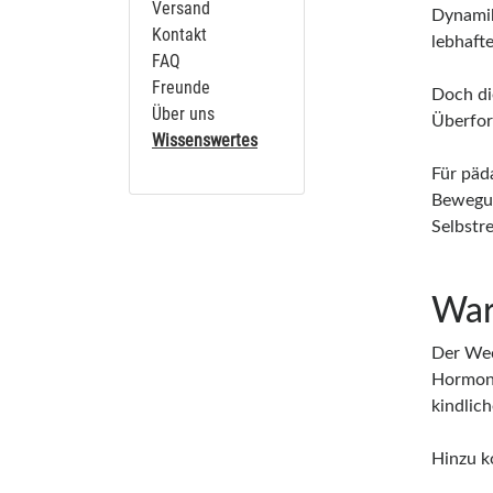
Versand
Dynamik
Kontakt
lebhafte
FAQ
Freunde
Doch di
Über uns
Überfor
Wissenswertes
Für päd
Bewegun
Selbstre
War
Der Wec
Hormona
kindlic
Hinzu k