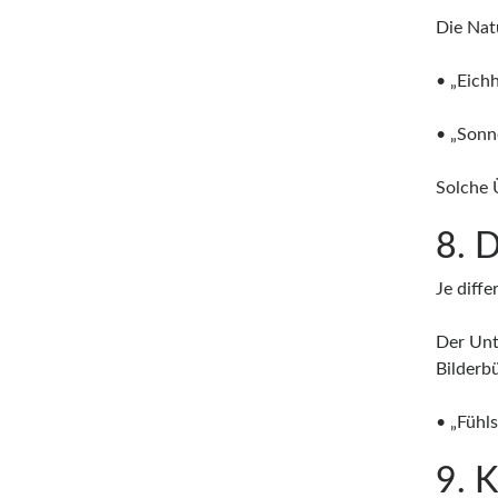
Die Nat
• „Eich
• „Sonn
Solche 
8. 
Je diff
Der Unt
Bilderb
• „Fühl
9. 