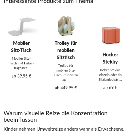
Interessante Produkte zum Thema
Mobiler
Trolley für
Sitz-Tisch
mobilen
Hocker
Sitztisch
Mobiler Sitz-
Stekky
Tisch in 4 Farben
Trolley für
- tragbarer ...
Hocker Stekky -
mobilen Sitz-
einzeln oder als
Tisch - für bis zu
ab 39.95 €
Sitzlandschaft ...
40 ...
ab 69 €
ab 449.95 €
Warum visuelle Reize die Konzentration
beeinflussen
Kinder nehmen Umweltreize anders wahr als Erwachsene.