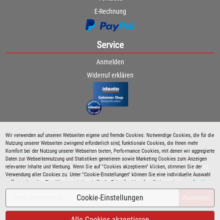
E-Rechnung
Service
Anmelden
Widerruf erklären
Wir verwenden auf unseren Webseiten eigene und fremde Cookies: Notwendige Cookies, die für die
Nutzung unserer Webseiten zwingend erforderlich sind, funktionale Cookies, die Ihnen mehr
Newsletter
Komfort bei der Nutzung unserer Webseiten bieten, Performance Cookies, mit denen wir aggregierte
Daten zur Webseitennutzung und Statistiken generieren sowie Marketing Cookies zum Anzeigen
Bleiben Sie immer über spezielle Aktionen sowie Produktneuheiten informiert und
relevanter Inhalte und Werbung. Wenn Sie auf "Cookies akzeptieren" klicken, stimmen Sie der
Verwendung aller Cookies zu. Unter "Cookie-Einstellungen" können Sie eine individuelle Auswahl
abonnieren Sie den kostenlosen Newsletter von Lutz Langer!
treffen und erteilte Einwilligungen jederzeit für die Zukunft widerrufen. Siehe auch unsere
Cookie
Richtlinie
.
Cookie-Einstellungen
Anmelden
Alle Cookies akzeptieren