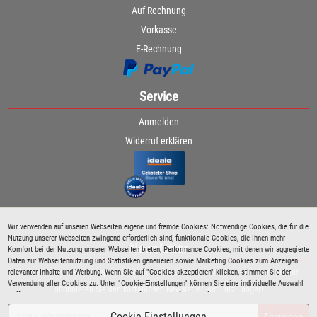
Auf Rechnung
Vorkasse
E-Rechnung
Service
Anmelden
Widerruf erklären
Wir verwenden auf unseren Webseiten eigene und fremde Cookies: Notwendige Cookies, die für die
Nutzung unserer Webseiten zwingend erforderlich sind, funktionale Cookies, die Ihnen mehr
Newsletter
Komfort bei der Nutzung unserer Webseiten bieten, Performance Cookies, mit denen wir aggregierte
Daten zur Webseitennutzung und Statistiken generieren sowie Marketing Cookies zum Anzeigen
relevanter Inhalte und Werbung. Wenn Sie auf "Cookies akzeptieren" klicken, stimmen Sie der
Bleiben Sie immer über spezielle Aktionen sowie Produktneuheiten informiert und
Verwendung aller Cookies zu. Unter "Cookie-Einstellungen" können Sie eine individuelle Auswahl
abonnieren Sie den kostenlosen Newsletter von Lutz Langer!
treffen und erteilte Einwilligungen jederzeit für die Zukunft widerrufen. Siehe auch unsere
Cookie
Richtlinie
.
Cookie-Einstellungen