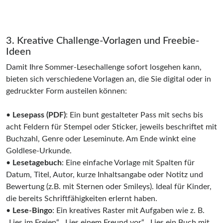
3. Kreative Challenge-Vorlagen und Freebie-
Ideen
Damit Ihre Sommer-Lesechallenge sofort losgehen kann,
bieten sich verschiedene Vorlagen an, die Sie digital oder in
gedruckter Form austeilen können:
•
Lesepass (PDF)
: Ein bunt gestalteter Pass mit sechs bis
acht Feldern für Stempel oder Sticker, jeweils beschriftet mit
Buchzahl, Genre oder Leseminute. Am Ende winkt eine
Goldlese­-Urkunde.
•
Lesetagebuch
: Eine einfache Vorlage mit Spalten für
Datum, Titel, Autor, kurze Inhaltsangabe oder Notitz und
Bewertung (z.B. mit Sternen oder Smileys). Ideal für Kinder,
die bereits Schriftfähigkeiten erlernt haben.
•
Lese-Bingo
: Ein kreatives Raster mit Aufgaben wie z. B.
„Lies im Freien“, „Lies einem Freund vor“, „Lies ein Buch mit