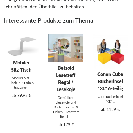
Lehrkräften, den Überblick zu behalten.
Interessante Produkte zum Thema
Mobiler
Betzold
Sitz-Tisch
Conen Cube
Lesetreff
Mobiler Sitz-
Bücherinsel
Regal /
Tisch in 4 Farben
- tragbarer ...
"XL" 6-teilig
Lesekoje
ab 39.95 €
Cube Bücherinsel
Gemütliche
"XL" ...
Liegekoje und
Bücheregale in 3
ab 1129 €
Höhen - Lesetreff
Regal ...
ab 179 €