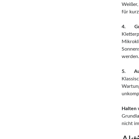
Weißer, 
für kurz
4. Grü
Kletter
Mikrokl
Sonnens
werden
5. Auß
Klassis
Wartung
unkompl
Halten w
Grundla
nicht i