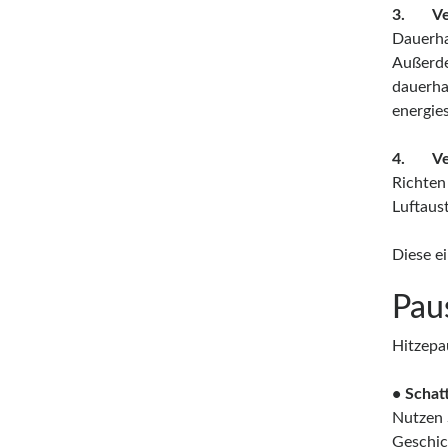
3. Verz
Dauerha
Außerde
dauerha
energie
4. Vent
Richten 
Luftaus
Diese e
Pau
Hitzepa
• Schat
Nutzen 
Geschic