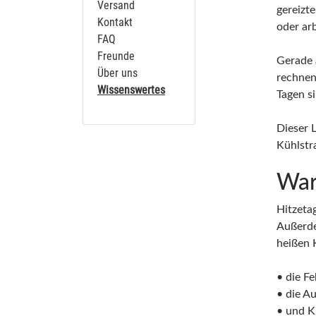
Versand
gereizt
Kontakt
oder arb
FAQ
Freunde
Gerade 
Über uns
rechnen 
Wissenswertes
Tagen si
Dieser 
Kühlstr
War
Hitzeta
Außerde
heißen 
• die F
• die A
• und K