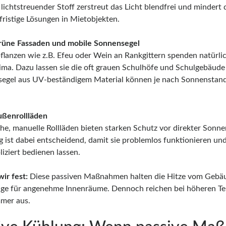
lichtstreuender Stoff zerstreut das Licht blendfrei und mindert da
fristige Lösungen in Mietobjekten.
ne Fassaden und mobile Sonnensegel
pflanzen wie z.B. Efeu oder Wein an Rankgittern spenden natürl
ima. Dazu lassen sie die oft grauen Schulhöfe und Schulgebäude
egel aus UV-beständigem Material können je nach Sonnenstand a
.
enrollläden
che, manuelle Rollläden bieten starken Schutz vor direkter Sonn
 ist dabei entscheidend, damit sie problemlos funktionieren und
iziert bedienen lassen.
ir fest:
Diese passiven Maßnahmen halten die Hitze vom Gebäud
ge für angenehme Innenräume. Dennoch reichen bei höheren 
mmer aus.