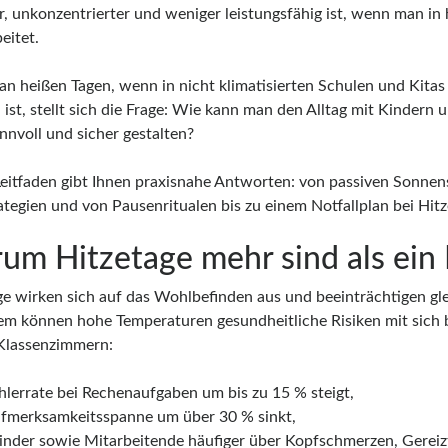
er, unkonzentrierter und weniger leistungsfähig ist, wenn man in
eitet.
an heißen Tagen, wenn in nicht klimatisierten Schulen und Kita
ist, stellt sich die Frage: Wie kann man den Alltag mit Kindern 
nnvoll und sicher gestalten?
Leitfaden gibt Ihnen praxisnahe Antworten: von passiven Sonnen
ategien und von Pausenritualen bis zu einem Notfallplan bei Hit
um Hitzetage mehr sind als ein
ge wirken sich auf das Wohlbefinden aus und beeinträchtigen glei
m können hohe Temperaturen gesundheitliche Risiken mit sich br
Klassenzimmern:
ehlerrate bei Rechenaufgaben um bis zu 15 % steigt,
ufmerksamkeitsspanne um über 30 % sinkt,
inder sowie Mitarbeitende häufiger über Kopfschmerzen, Gereiz