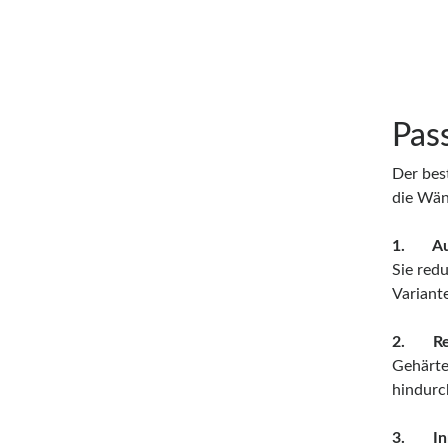
Pas
Der bes
die Wän
1. Auß
Sie red
Variant
2. Ref
Gehärte
hindurc
3. Inne