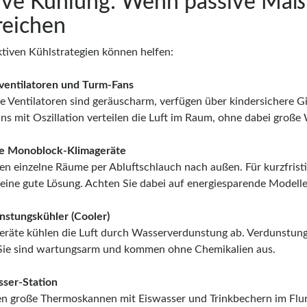
ive Kühlung: Wenn passive Ma
reichen
ktiven Kühlstrategien können helfen:
ventilatoren und Turm-Fans
 Ventilatoren sind geräuscharm, verfügen über kindersichere Gi
ns mit Oszillation verteilen die Luft im Raum, ohne dabei groß
e Monoblock-Klimageräte
len einzelne Räume per Abluftschlauch nach außen. Für kurzfrist
e eine gute Lösung. Achten Sie dabei auf energiesparende Modelle
nstungskühler (Cooler)
eräte kühlen die Luft durch Wasserverdunstung ab. Verdunstun
Sie sind wartungsarm und kommen ohne Chemikalien aus.
sser-Station
ten große Thermoskannen mit Eiswasser und Trinkbechern im Fl