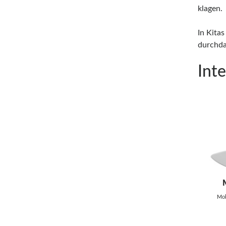
klagen.
In Kita
durchda
Int
Mob