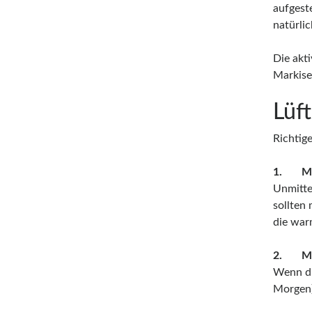
aufgest
natürli
Die akt
Markise
Lüf
Richtig
1. Mor
Unmitte
sollten
die war
2. Mit
Wenn di
Morgen)