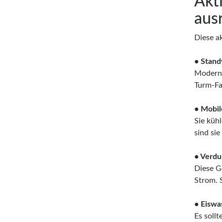
Akt
aus
Diese a
• Stand
Moderne
Turm-Fa
• Mobil
Sie küh
sind si
• Verdu
Diese G
Strom. 
• Eiswa
Es soll