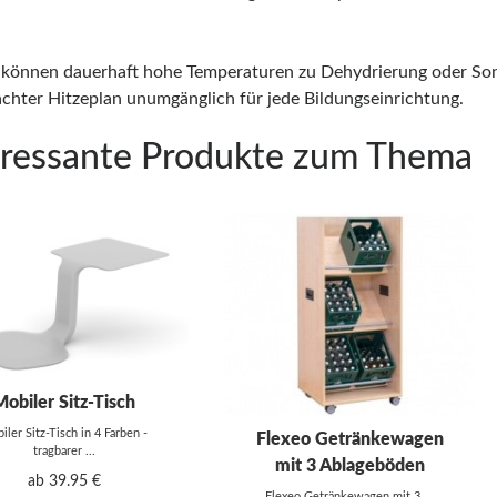
s können dauerhaft hohe Temperaturen zu Dehydrierung oder Sonn
chter Hitzeplan unumgänglich für jede Bildungseinrichtung.
eressante Produkte zum Thema
Mobiler Sitz-Tisch
iler Sitz-Tisch in 4 Farben -
Flexeo Getränkewagen
tragbarer ...
mit 3 Ablageböden
ab 39.95 €
Flexeo Getränkewagen mit 3 ...