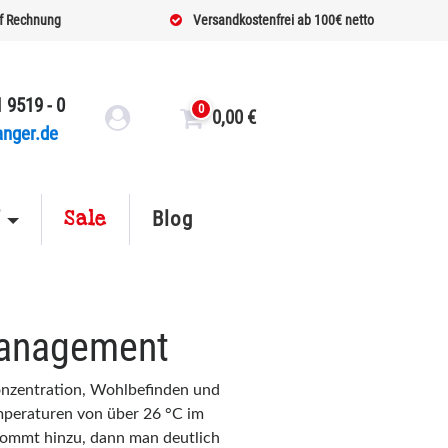
f Rechnung
Versandkostenfrei ab 100€ netto
 9519 - 0
0
0,00
€
anger.de
Sale
f
Blog
Management
onzentration, Wohlbefinden und
mperaturen von über 26 °C im
kommt hinzu, dann man deutlich