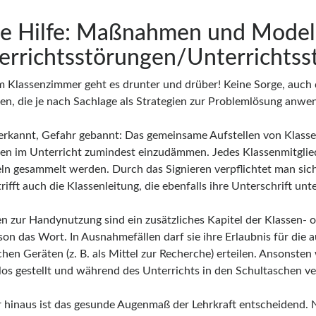
te Hilfe: Maßnahmen und Model
errichtsstörungen/Unterrichtss
im Klassenzimmer geht es drunter und drüber! Keine Sorge, auch 
n, die je nach Sachlage als Strategien zur Problemlösung anwen
erkannt, Gefahr gebannt: Das gemeinsame Aufstellen von Klassen
en im Unterricht zumindest einzudämmen. Jedes Klassenmitglied
eln gesammelt werden. Durch das Signieren verpflichtet man sic
rifft auch die Klassenleitung, die ebenfalls ihre Unterschrift unte
n zur Handynutzung sind ein zusätzliches Kapitel der Klassen- o
son das Wort. In Ausnahmefällen darf sie ihre Erlaubnis für di
chen Geräten (z. B. als Mittel zur Recherche) erteilen. Ansonst
tlos gestellt und während des Unterrichts in den Schultaschen ve
 hinaus ist das gesunde Augenmaß der Lehrkraft entscheidend. N