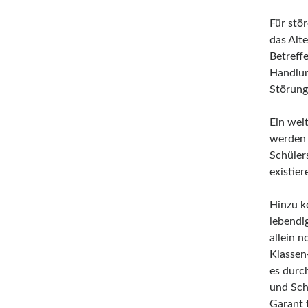
Für stör
das Alt
Betreffe
Handlung
Störung
Ein weit
werden 
Schüler
existier
Hinzu k
lebendi
allein 
Klassen-
es durc
und Sch
Garant 