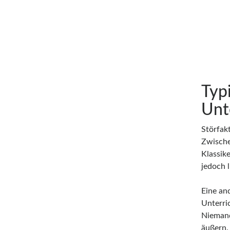
Typ
Unt
Störfak
Zwische
Klassike
jedoch 
Eine an
Unterric
Niemand
äußern.