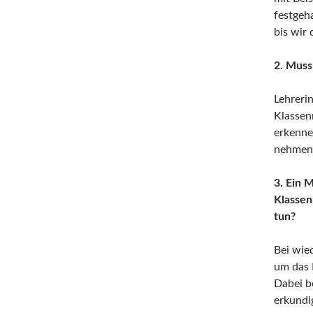
festgeh
bis wir
2. Muss
Lehreri
Klassenr
erkennen
nehmen
3. Ein 
Klassen
tun?
Bei wie
um das 
Dabei be
erkundi