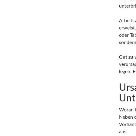
unterbri
Arbeitsv
erweist
oder Tab
sondern
Gut zu 
verursa
legen. 
Urs
Unt
Woran l
Neben d
Vorhand
aus.