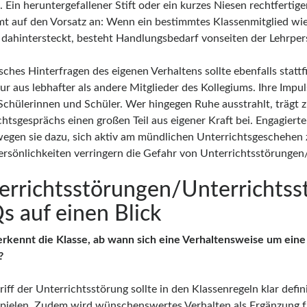
 Ein heruntergefallener Stift oder ein kurzes Niesen rechtfertig
t auf den Vorsatz an: Wenn ein bestimmtes Klassenmitglied wied
 dahintersteckt, besteht Handlungsbedarf vonseiten der Lehrper
tisches Hinterfragen des eigenen Verhaltens sollte ebenfalls sta
r aus lebhafter als andere Mitglieder des Kollegiums. Ihre Impul
 Schülerinnen und Schüler. Wer hingegen Ruhe ausstrahlt, trägt 
htsgesprächs einen großen Teil aus eigener Kraft bei. Engagierte
egen sie dazu, sich aktiv am mündlichen Unterrichtsgeschehen z
ersönlichkeiten verringern die Gefahr von Unterrichtsstörungen
errichtsstörungen/Unterrichtsst
s auf einen Blick
erkennt die Klasse, ab wann sich eine Verhaltensweise um eine
?
iff der Unterrichtsstörung sollte in den Klassenregeln klar defi
spielen. Zudem wird wünschenswertes Verhalten als Ergänzung für