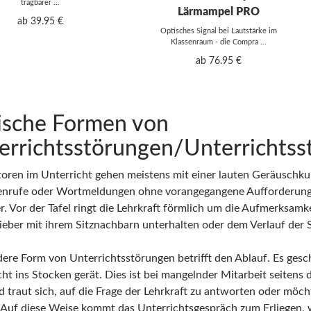
tragbarer ...
Lärmampel PRO
ab 39.95 €
Optisches Signal bei Lautstärke im
Klassenraum - die Compra ...
ab 76.95 €
ische Formen von
errichtsstörungen/Unterrichtss
toren im Unterricht gehen meistens mit einer lauten Geräuschkul
nrufe oder Wortmeldungen ohne vorangegangene Aufforderung 
r. Vor der Tafel ringt die Lehrkraft förmlich um die Aufmerksamke
lieber mit ihrem Sitznachbarn unterhalten oder dem Verlauf de
dere Form von Unterrichtsstörungen betrifft den Ablauf. Es gesch
ht ins Stocken gerät. Dies ist bei mangelnder Mitarbeit seitens 
 traut sich, auf die Frage der Lehrkraft zu antworten oder möc
 Auf diese Weise kommt das Unterrichtsgespräch zum Erliegen, 