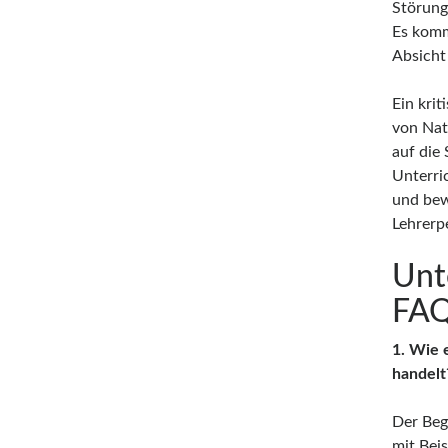
Störung.
Es komm
Absicht
Ein kri
von Natu
auf die
Unterric
und bew
Lehrerp
Unt
FAQ
1. Wie 
handelt
Der Begr
mit Bei