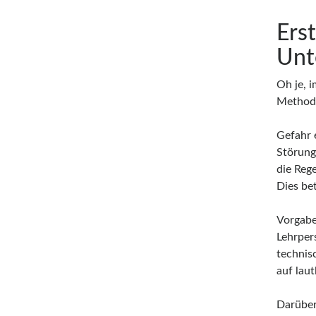
Ers
Unt
Oh je, 
Methode
Gefahr 
Störung
die Reg
Dies bet
Vorgabe
Lehrper
technis
auf lau
Darüber