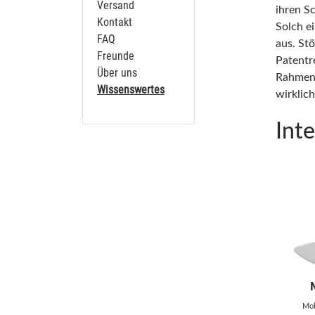
Versand
ihren S
Kontakt
Solch ei
FAQ
aus. St
Freunde
Patentr
Über uns
Rahmenb
Wissenswertes
wirklic
Int
Mob