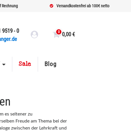
f Rechnung
Versandkostenfrei ab 100€ netto
 9519 - 0
0
0,00
€
anger.de
Sale
f
Blog
gen
m es seltener zu
rselben Freude am Thema bei der
aloge zwischen der Lehrkraft und