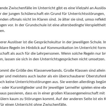
ende Zwischenfälle im Unterricht gibt es eine Vielzahl an Auslös
er der jungen Schülerschaft ein Grund für Unterrichtsstörungen,
nden oftmals nicht im Klaren sind. Je älter sie sind, umso reflekt
en vor. In der Grundschule ist eine altersbedingte Verspieltheit
en.
erer Auslöser ist die Gesprächskultur in der jeweiligen Schule. I
klare Regeln im Hinblick auf Kommunikation im Unterricht formul
schaft als auch für die Lehrpersonen. Wenn solche Regeln nur br
en, lassen sie sich in den Unterrichtsgesprächen nicht umsetzen.
ommt die Größe des Klassenverbands. Große Klassen sind allein
ger und meistens auch lauter als ein überschaubarer Oberstufenk
noch keine Unterrichtsstörungen aus. Sie werden allerdings begün
 oder Kursmitglieder und ihr jeweiliger Lerneifer spielen eine e
haus passieren, dass es in einer großen Klassengemeinschaft mit
ülern kaum zu Störungen kommt. Auf der anderen Seite ist ein K
für einen Unterricht ohne Zwischenfälle.