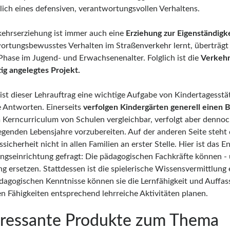
tlich eines defensiven, verantwortungsvollen Verhaltens.
kehrserziehung ist immer auch eine
Erziehung zur Eigenständigk
ortungsbewusstes Verhalten im Straßenverkehr lernt, überträgt 
 Phase im Jugend- und Erwachsenenalter. Folglich ist die
Verkehr
tig angelegtes Projekt.
st dieser Lehrauftrag eine wichtige Aufgabe von Kindertagesstät
 Antworten. Einerseits
verfolgen Kindergärten generell einen B
 Kerncurriculum von Schulen vergleichbar, verfolgt aber dennoch 
iegenden Lebensjahre vorzubereiten. Auf der anderen Seite steht 
sicherheit nicht in allen Familien an erster Stelle. Hier ist das
ngseinrichtung gefragt: Die pädagogischen Fachkräfte können - un
ng ersetzen. Stattdessen ist die spielerische Wissensvermittlung
ädagogischen Kenntnisse können sie die Lernfähigkeit und Auffas
en Fähigkeiten entsprechend lehrreiche Aktivitäten planen.
eressante Produkte zum Thema