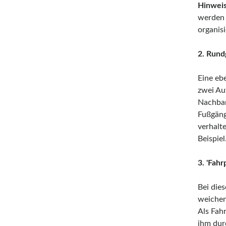
Hinweis
werden 
organisi
2. Rund
Eine eb
zwei Au
Nachbar
Fußgäng
verhalt
Beispiel
3. 'Fah
Bei die
weichen
Als Fah
ihm dur