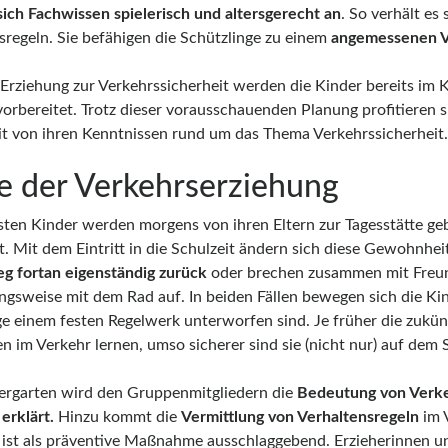
sich Fachwissen spielerisch und altersgerecht an
. So verhält es
sregeln. Sie befähigen die Schützlinge zu einem
angemessenen V
 Erziehung zur Verkehrssicherheit werden die Kinder bereits im K
orbereitet. Trotz dieser vorausschauenden Planung profitieren si
it von ihren Kenntnissen rund um das Thema Verkehrssicherheit.
le der Verkehrserziehung
sten Kinder werden morgens von ihren Eltern zur Tagesstätte g
t. Mit dem Eintritt in die Schulzeit ändern sich diese Gewohnheit
g fortan eigenständig zurück
oder brechen zusammen mit Freu
ngsweise mit dem Rad auf. In beiden Fällen bewegen sich die Ki
e einem festen Regelwerk unterworfen sind. Je früher die zukünf
en im Verkehr lernen, umso sicherer sind sie (nicht nur) auf dem
ergarten wird den Gruppenmitgliedern die
Bedeutung von Verke
 erklärt.
Hinzu kommt die
Vermittlung von Verhaltensregeln
im 
ist als präventive Maßnahme ausschlaggebend. Erzieherinnen und