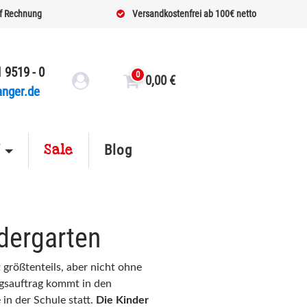
f Rechnung
Versandkostenfrei ab 100€ netto
 9519 - 0
0
0,00
€
anger.de
Sale
f
Blog
dergarten
 größtenteils, aber nicht ohne
gsauftrag kommt in den
in der Schule statt.
Die Kinder