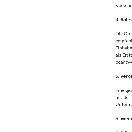
Verkehrs
4. Rate
Die Gru
empfehl
Einbahn
als Ers
beantwo
5. Verk
Eine ge
mit der
Unterma
6. Wer 