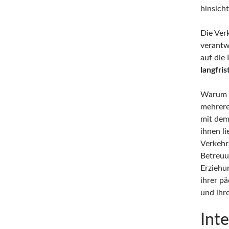
hinsich
Die Ver
verantw
auf die
langfris
Warum i
mehrere
mit dem
ihnen l
Verkehrs
Betreuu
Erziehu
ihrer p
und ihr
Int