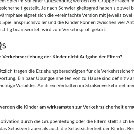
sem Spiel im Stil einer Quizsendung werden der Gruppe Fragen m
ssicherheit gestellt. Je nach Schwierigkeitsgrad haben sie zwei 
wärmphase eignet sich die vereinfachte Version mit jeweils zwei
s Spiel anspruchsvoller und die Kinder können zwischen vier A
richtig beantwortet, wird zum Verkehrsprofi gekürt.
Qs
die Verkehrserziehung der Kinder nicht Aufgabe der Eltern?
tzlich tragen die Erziehungsberechtigten für die Verkehrssicherh
ortung. Ein paar Übungseinheiten von zu Hause sind definitiv 
wichtige Vorbilder: An ihrem Verhalten im Straßenverkehr nehme
.
werden die Kinder am wirksamsten zur Verkehrssicherheit ermu
ivation durch die Gruppenleitung oder die Eltern stellt sich kei
as Selbstvertrauen als auch die Selbstsicherheit der Kinder. Bei