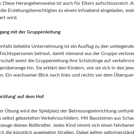
:
Diese Herangehensweise ist auch für Eltern aufschlussreich. A
die Erziehungsberechtigten zu einem Infoabend eingeladen, welch
ert wird.
gang mit der Gruppenleitung
enfalls beliebte Unternehmung ist ein Ausflug zu den umliegend
fsichtspersonen betreut, damit niemand aus der Gruppe verlore
schaft weist die Gruppenleitung ihre Schützlinge auf verkehrs
erüberwege hin. Sie erklärt den Kindern, wie sie sich in den je
en. Ein wachsamer Blick nach links und rechts vor dem Überqueren
.
rprüfung' auf dem Hof
ser Übung wird der Spielplatz der Betreuungseinrichtung umfunkt
 selbst gebastelten Verkehrsschildern. Mit Bausteinen aus Sch
rzeuge dienen Rollbretter. Jedes Kind nimmt sich einen fahrbare
ch die künstlich angelegten Straßen. Dabei gelten selbstverstän