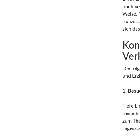
noch ve
Weise. 
Polizist
sich da
Kon
Ver
Die fol
und Erzi
1. Besu
Tiefe E
Besuch 
zum The
Tagesst